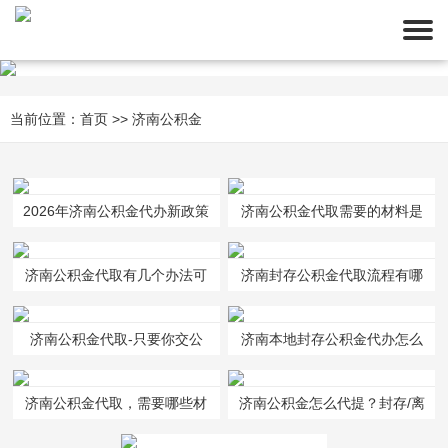
当前位置：
首页
>>
济南公积金
2026年济南公积金代办新政策
济南公积金代取需要的材料是
有变化不？
什么啊？
济南公积金代取有几个办法可
济南封存公积金代取流程有哪
以取-那种一次就能全部到账
些？凭什么材料拿钱？
济南公积金代取-只要你交公
的公司
济南本地封存公积金代办怎么
积金就可以办，问我就行。
做的
济南公积金代取，需要哪些材
济南公积金怎么代提？封存/离
料能办理
职/在职全能取！