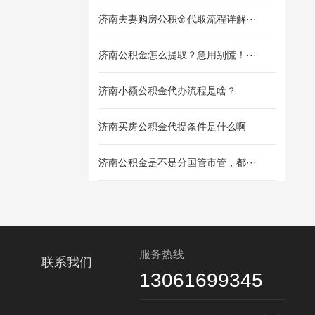
济南夫妻购房公积金代取流程详解···
济南公积金怎么提取？急用别慌！···
济南小额公积金代办流程是啥？
济南买房公积金代提条件是什么啊
济南公积金是不是分国管市管，都···
服务热线
联系我们
13061699345