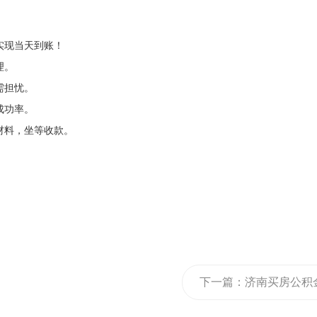
实现当天到账！
理。
需担忧。
成功率。
材料，坐等收款。
下一篇：
济南买房公积
提条件是什么啊